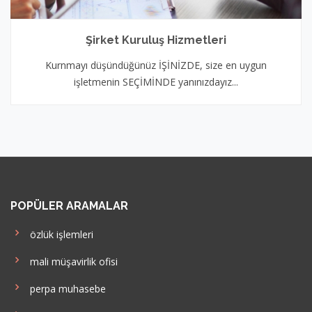
Şirket Kuruluş Hizmetleri
Kurnmayı düşündüğünüz İŞİNİZDE, size en uygun
işletmenin SEÇİMİNDE yanınızdayız...
POPÜLER ARAMALAR
özlük işlemleri
mali müşavirlik ofisi
perpa muhasebe